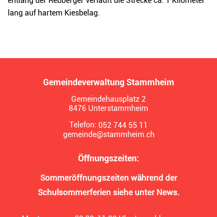
entlang der Rebberger verläuft die Strecke ca. 1 Kilometer
lang auf hartem Kiesbelag.
Gemeindeverwaltung Stammheim
Gemeindehausplatz 2
8476 Unterstammheim
Telefon:
052 744 55 11
gemeinde@stammheim.ch
Öffnungszeiten:
Sommeröffnungszeiten während der
Schulsommerferien siehe unter News.