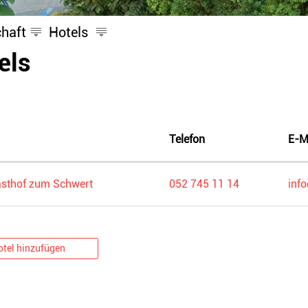
chaft
Hotels
lt
els
Telefon
E-M
sthof zum Schwert
052 745 11 14
inf
otel hinzufügen