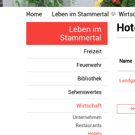
Home
Leben im Stammertal
Wirts
Inha
Hot
Leben im
Stammertal
Freizeit
Name
Feuerwehr
Bibliothek
Landga
Sehenswertes
Wirtschaft
H
Unternehmen
Restaurants
(ausgewählt)
Hotels