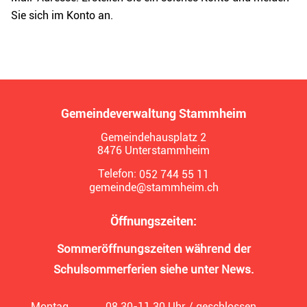
Sie sich im Konto an.
Gemeindeverwaltung Stammheim
Gemeindehausplatz 2
8476 Unterstammheim
Telefon:
052 744 55 11
gemeinde@stammheim.ch
Öffnungszeiten:
Sommeröffnungszeiten während der
Schulsommerferien siehe unter News.
Montag
08.30-11.30 Uhr / geschlossen