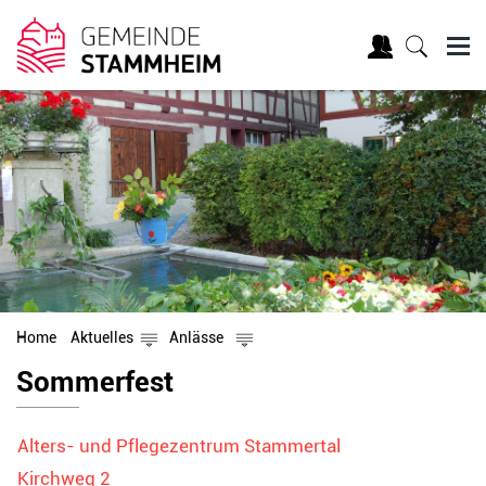
Home
Aktuelles
Anlässe
Inhalt
Sommerfest
Alters- und Pflegezentrum Stammertal
Kirchweg 2